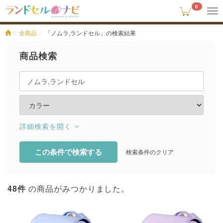
0
To
na
全商品
「ノムラ,ランドセル」の検索結果
商品検索
詳細検索
この条件で検索する
検索条件のクリア
48
件
の商品がみつかりました。