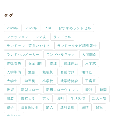
索:
タグ
2026年
2027年
PTA
おすすめランドセル
ファッション
ママ友
ランドセル
ランドセル 背負いやすさ
ランドセルナビ調査報告
ランドセルメーカー
ランドセルラック
人間関係
体操着袋
保証期間
修理
修理保証
入学式
入学準備
勉強
勉強机
名前付け
壊れた
大学生
学習机
小学校
就学時健診
工房系
挨拶
新型コロナ
新形コロナウィルス
時計
時間
服装
東京大学
東大
照明
生活習慣
親の不安
親子
読み聞かせ
購入
送料負担
遊び
鉛筆
防災頭巾