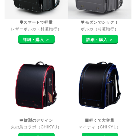
🛡️スマートで軽量
🖤モダンでシック！
レザーボルカ（村瀬鞄行）
ボルカ（村瀬鞄行）
詳細・購入 ＞
詳細・購入 ＞
👑鮮烈のデザイン
🟦軽くて大容量
火の鳥コラボ（CHIKYU）
マイティ（CHIKYU）