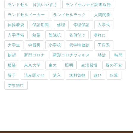
ランドセル 背負いやすさ
ランドセルナビ調査報告
ランドセルメーカー
ランドセルラック
人間関係
体操着袋
保証期間
修理
修理保証
入学式
入学準備
勉強
勉強机
名前付け
壊れた
大学生
学習机
小学校
就学時健診
工房系
挨拶
新型コロナ
新形コロナウィルス
時計
時間
服装
東京大学
東大
照明
生活習慣
親の不安
親子
読み聞かせ
購入
送料負担
遊び
鉛筆
防災頭巾