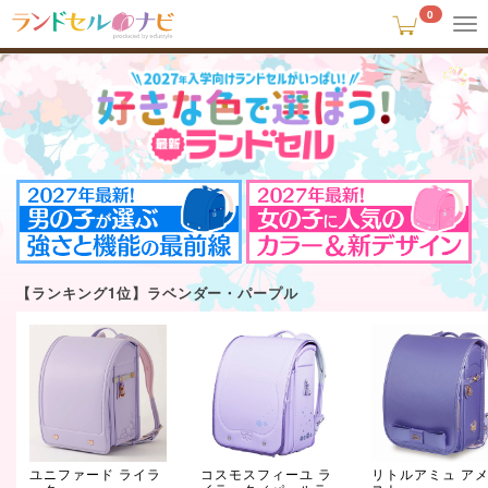
0
To
na
2027
【ランキング1位】ラベンダー・パープル
ユニファード ライラ
コスモスフィーユ ラ
リトルアミュ ア