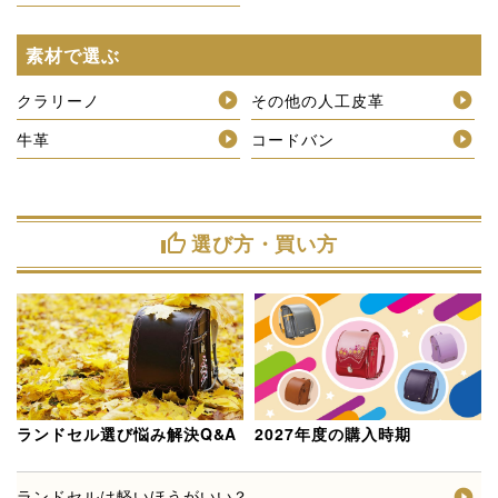
素材で選ぶ
クラリーノ
その他の人工皮革
牛革
コードバン
選び方・買い方
thumb_up
ランドセル選び悩み解決Q&A
2027年度の購入時期
ランドセルは軽いほうがいい？