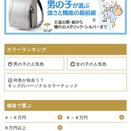
カラーランキング
男の子の人気色
女の子の人気色
face_6
face_3
何色が似合う？
check_circle
キッズのパーソナルカラーチェック
価格で選ぶ
４～６万円
６～８万円
８万円以上