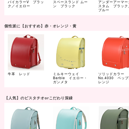
バイカラーV ブラッ
スペースランド ムー
アンダーアーマー
ク／イエロー
ン ブラック
スタム ブラック
ブルー
個性派に【おすすめ】赤・オレンジ・黄
牛革 レッド
ミルキーウェイ
ソリッドカラー
Barbie イエロー・
No.4030 ペッ
ガンメタ
レンジ
【人気】のピスタチオorこだわり深緑