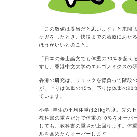
「この数値は妥当だと思います」と来間
ケガをしたとき、快復までの治療にあた
ほうがいいとのこと。
「日本の修士論文でも体重の20％を超え
すし、香港中文大学のエルゴノミクスの
香港の研究は、リュックを背負って階段
が、上りは体重の15%、下りは体重の2
ています。
小学1年生の平均体重は21kg程度。先の
教科書の重さだけで体重の10％をオーバ
しても、教科書の重さが上回ります。体重
ルを含めたらオーバーします。