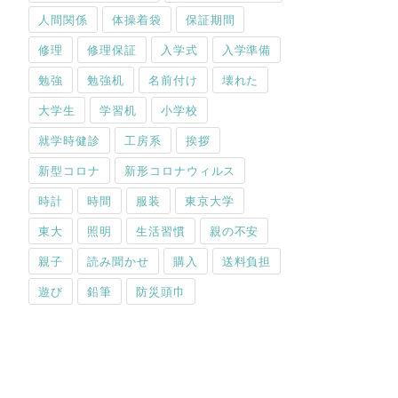
人間関係
体操着袋
保証期間
修理
修理保証
入学式
入学準備
勉強
勉強机
名前付け
壊れた
大学生
学習机
小学校
就学時健診
工房系
挨拶
新型コロナ
新形コロナウィルス
時計
時間
服装
東京大学
東大
照明
生活習慣
親の不安
親子
読み聞かせ
購入
送料負担
遊び
鉛筆
防災頭巾