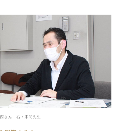
：西さん 右：来間先生