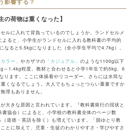
う影響する？
生の荷物は重くなった】
ドセルに入れて背負っているのでしょうか。ランドセルメ
査によると、小学生がランドセルに入れる教科書の平均的
になると5.5kgになりました（全小学生平均で4.7kg）。
ドカラー」
やカザマの
「カジュアル」
のような1100g以下
g～1.4kg程度。教材と合わせると小学1年生で約5kg、6
になります。ここに体操着やリコーダー、さらには水筒な
いは重くなるでしょう。大人でもちょっとつらい重量ですか
は無理もありません。
とが大きな原因と言われています。『教科書発行の現状と
教科書協会）によると、小学校の教科書全体のページ数
１％（道徳・英語を除く）も増えています。「脱ゆとり教
たことに加えて、児童・生徒のわかりやすさ・学びやすさ