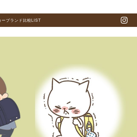
カーブランド比較LIST
In