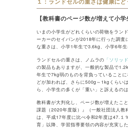
１：ランドセルの重さは健康にど
【教科書のページ数が増えて小学
いまの小学生がどれくらいの荷物をラン
ーカーのセイバンが2018年に行った調
な重さは、小学1年生で3.6kg、小学6年生
ランドセルの重さは、ノムラの
「ソリッ
の製品もありますが、一般的な製品で1.2k
年生で7kg弱のものを背負っていること
どが加われば、さらに500g～1kgくら
ら、小学生の多くが「重い」と訴えるの
教科書が大判化し、ページ数が増えたこ
課題（2020年度版）』（一般社団法人
は、平成17年度に比べ令和2年度は47.
育」以降、学習指導要領の内容が充実し