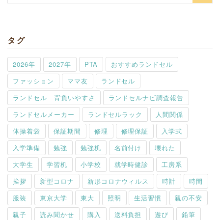
索:
タグ
2026年
2027年
PTA
おすすめランドセル
ファッション
ママ友
ランドセル
ランドセル 背負いやすさ
ランドセルナビ調査報告
ランドセルメーカー
ランドセルラック
人間関係
体操着袋
保証期間
修理
修理保証
入学式
入学準備
勉強
勉強机
名前付け
壊れた
大学生
学習机
小学校
就学時健診
工房系
挨拶
新型コロナ
新形コロナウィルス
時計
時間
服装
東京大学
東大
照明
生活習慣
親の不安
親子
読み聞かせ
購入
送料負担
遊び
鉛筆