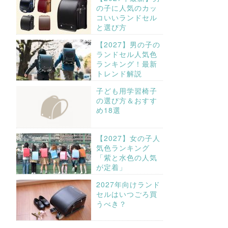
の子に人気のカッ
コいいランドセル
と選び方
【2027】男の子の
ランドセル人気色
ランキング！最新
トレンド解説
子ども用学習椅子
の選び方＆おすす
め18選
【2027】女の子人
気色ランキング
「紫と水色の人気
が定着」
2027年向けランド
セルはいつごろ買
うべき？