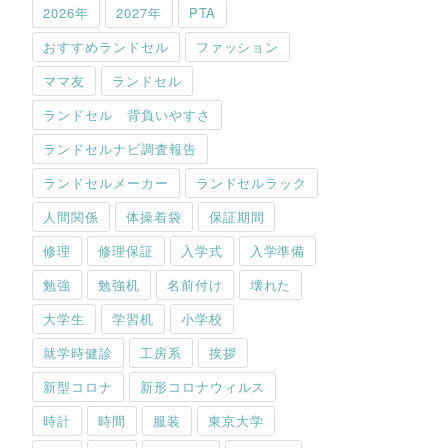
2026年
2027年
PTA
おすすめランドセル
ファッション
ママ友
ランドセル
ランドセル 背負いやすさ
ランドセルナビ調査報告
ランドセルメーカー
ランドセルラック
人間関係
体操着袋
保証期間
修理
修理保証
入学式
入学準備
勉強
勉強机
名前付け
壊れた
大学生
学習机
小学校
就学時健診
工房系
挨拶
新型コロナ
新形コロナウィルス
時計
時間
服装
東京大学