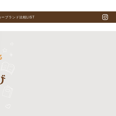
カーブランド比較LIST
In