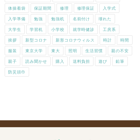
体操着袋
保証期間
修理
修理保証
入学式
入学準備
勉強
勉強机
名前付け
壊れた
大学生
学習机
小学校
就学時健診
工房系
挨拶
新型コロナ
新形コロナウィルス
時計
時間
服装
東京大学
東大
照明
生活習慣
親の不安
親子
読み聞かせ
購入
送料負担
遊び
鉛筆
防災頭巾