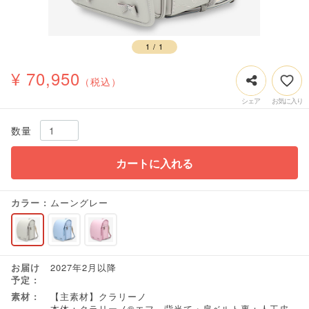
1
/
1
¥ 70,950
（税込）
数量
カートに入れる
カラー
ムーングレー
お届け
2027年2月以降
予定
素材
【主素材】クラリーノ
本体：クラリーノ®エフ 背当て・肩ベルト裏：人工皮