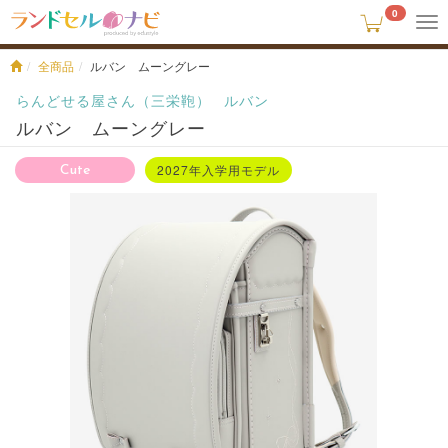
0
To
na
全商品
ルバン ムーングレー
らんどせる屋さん（三栄鞄）
ルバン
ルバン ムーングレー
2027年入学用モデル