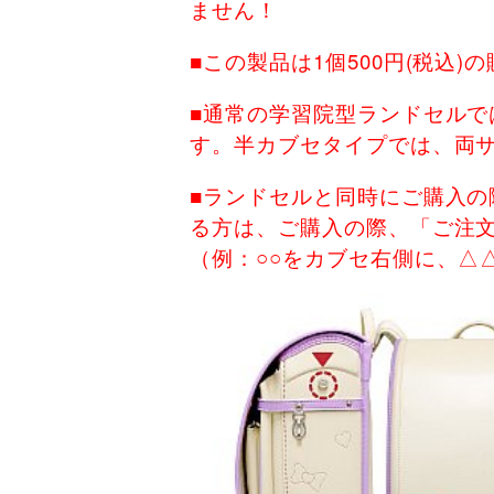
ません！
■この製品は1個500円(税
■通常の学習院型ランドセルで
す。半カブセタイプでは、両
■ランドセルと同時にご購入
る方は、ご購入の際、「ご注
（例：○○をカブセ右側に、△