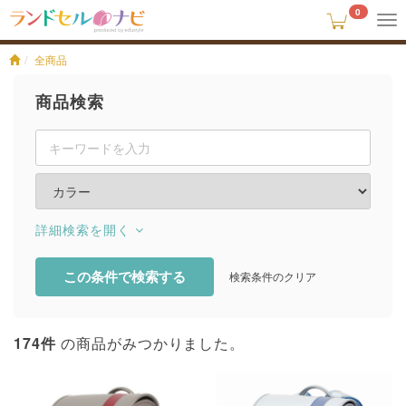
0
To
na
全商品
商品検索
詳細検索
この条件で検索する
検索条件のクリア
174
件
の商品がみつかりました。