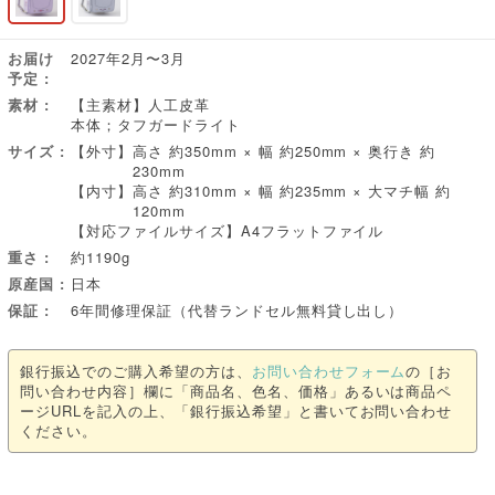
お届け
2027年2月〜3月
予定
素材
【主素材】人工皮革
本体；タフガードライト
サイズ
【外寸】
高さ 約350mm × 幅 約250mm × 奥行き 約
230mm
【内寸】
高さ 約310mm × 幅 約235mm × 大マチ幅 約
120mm
【対応ファイルサイズ】A4フラットファイル
重さ
約1190g
原産国
日本
保証
6年間修理保証（代替ランドセル無料貸し出し）
銀行振込でのご購入希望の方は、
お問い合わせフォーム
の［お
問い合わせ内容］欄に「商品名、色名、価格」あるいは商品ペ
ージURLを記入の上、「銀行振込希望」と書いてお問い合わせ
ください。