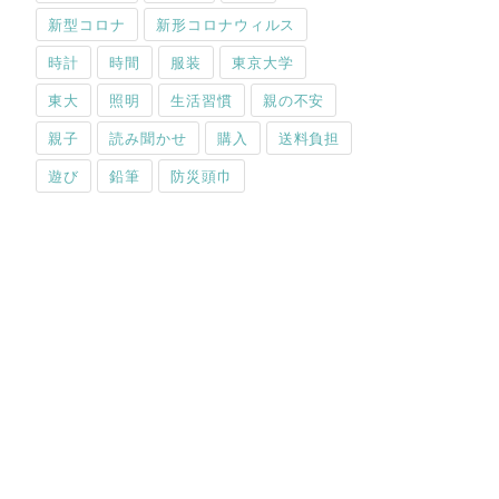
新型コロナ
新形コロナウィルス
時計
時間
服装
東京大学
東大
照明
生活習慣
親の不安
親子
読み聞かせ
購入
送料負担
遊び
鉛筆
防災頭巾