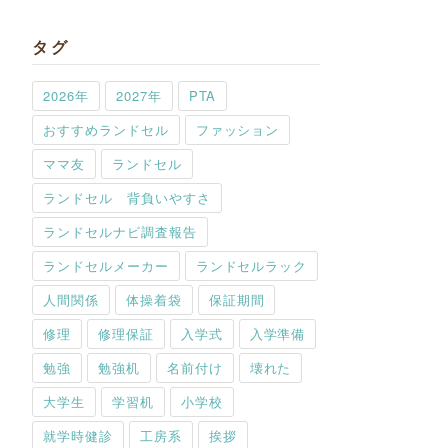
タグ
2026年
2027年
PTA
おすすめランドセル
ファッション
ママ友
ランドセル
ランドセル 背負いやすさ
ランドセルナビ調査報告
ランドセルメーカー
ランドセルラック
人間関係
体操着袋
保証期間
修理
修理保証
入学式
入学準備
勉強
勉強机
名前付け
壊れた
大学生
学習机
小学校
就学時健診
工房系
挨拶