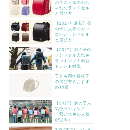
の子に人気のおし
ゃれなランドセル
と選び方
【2027年最新】男
の子に人気のカッ
コいいランドセル
と選び方
【2027】男の子の
ランドセル人気色
ランキング！最新
トレンド解説
子ども用学習椅子
の選び方＆おすす
め18選
【2027】女の子人
気色ランキング
「紫と水色の人気
が定着」
2027年向けランド