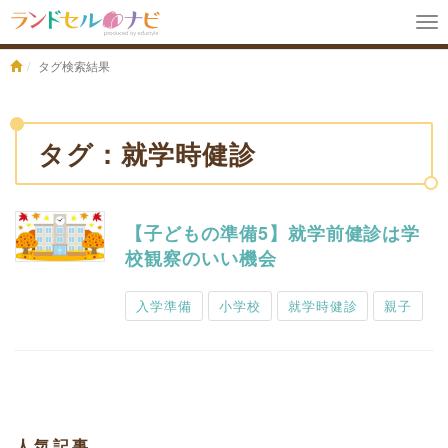
To
na
タグ検索結果
タグ：就学時健診
【子どもの準備5】就学前健診は学
校観察のいい機会
入学準備
小学校
就学時健診
親子
人気記事