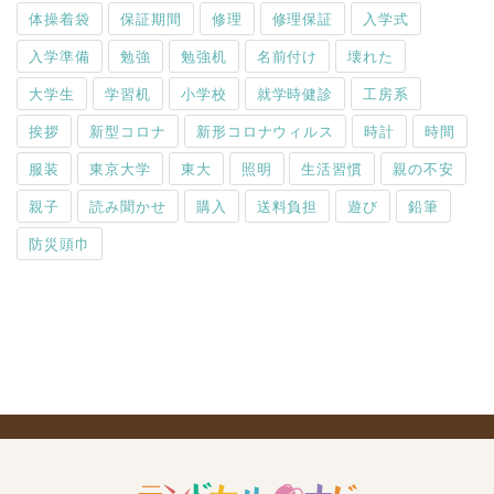
体操着袋
保証期間
修理
修理保証
入学式
入学準備
勉強
勉強机
名前付け
壊れた
大学生
学習机
小学校
就学時健診
工房系
挨拶
新型コロナ
新形コロナウィルス
時計
時間
服装
東京大学
東大
照明
生活習慣
親の不安
親子
読み聞かせ
購入
送料負担
遊び
鉛筆
防災頭巾