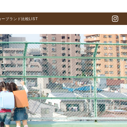
カーブランド比較LIST
In