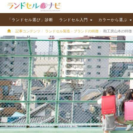
「ランドセル選び」診断
ランドセル入門
カラーから選ぶ
記事コンテンツ
ランドセル製造・ブランドの特徴
鞄工房山本の特徴