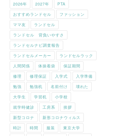
2026年
2027年
PTA
おすすめランドセル
ファッション
ママ友
ランドセル
ランドセル 背負いやすさ
ランドセルナビ調査報告
ランドセルメーカー
ランドセルラック
人間関係
体操着袋
保証期間
修理
修理保証
入学式
入学準備
勉強
勉強机
名前付け
壊れた
大学生
学習机
小学校
就学時健診
工房系
挨拶
新型コロナ
新形コロナウィルス
時計
時間
服装
東京大学