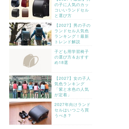
の子に人気のカッ
コいいランドセル
と選び方
【2027】男の子の
ランドセル人気色
ランキング！最新
トレンド解説
子ども用学習椅子
の選び方＆おすす
め18選
【2027】女の子人
気色ランキング
「紫と水色の人気
が定着」
2027年向けランド
セルはいつごろ買
うべき？