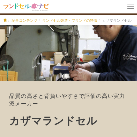
To
na
記事コンテンツ
ランドセル製造・ブランドの特徴
カザマランドセル
品質の高さと背負いやすさで評価の高い実力
派メーカー
カザマランドセル