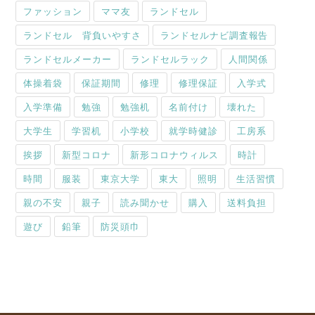
ファッション
ママ友
ランドセル
ランドセル 背負いやすさ
ランドセルナビ調査報告
ランドセルメーカー
ランドセルラック
人間関係
体操着袋
保証期間
修理
修理保証
入学式
入学準備
勉強
勉強机
名前付け
壊れた
大学生
学習机
小学校
就学時健診
工房系
挨拶
新型コロナ
新形コロナウィルス
時計
時間
服装
東京大学
東大
照明
生活習慣
親の不安
親子
読み聞かせ
購入
送料負担
遊び
鉛筆
防災頭巾