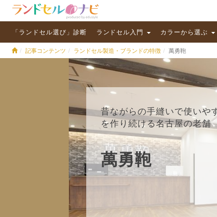
「ランドセル選び」診断
ランドセル入門
カラーから選ぶ
記事コンテンツ
ランドセル製造・ブランドの特徴
萬勇鞄
昔ながらの手縫いで使いや
を作り続ける名古屋の老舗
萬勇鞄