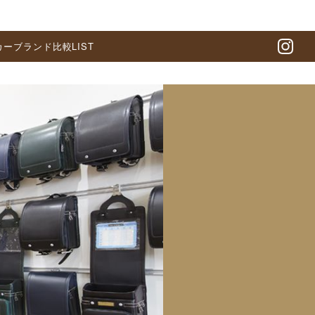
カーブランド比較LIST
In