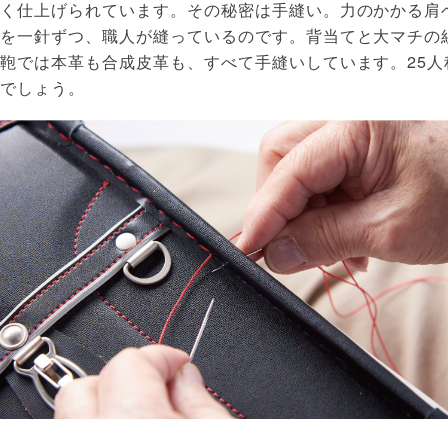
しく仕上げられています。その秘密は手縫い。力のかかる肩
分を一針ずつ、職人が縫っているのです。背当てと大マチの
鞄では本革も合成皮革も、すべて手縫いしています。25
いでしょう。