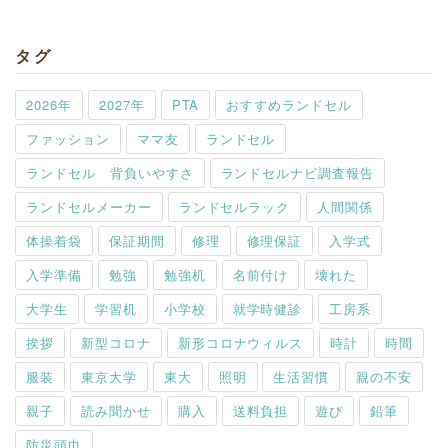
タグ
2026年
2027年
PTA
おすすめランドセル
ファッション
ママ友
ランドセル
ランドセル 背負いやすさ
ランドセルナビ調査報告
ランドセルメーカー
ランドセルラック
人間関係
体操着袋
保証期間
修理
修理保証
入学式
入学準備
勉強
勉強机
名前付け
壊れた
大学生
学習机
小学校
就学時健診
工房系
挨拶
新型コロナ
新形コロナウィルス
時計
時間
服装
東京大学
東大
照明
生活習慣
親の不安
親子
読み聞かせ
購入
送料負担
遊び
鉛筆
防災頭巾