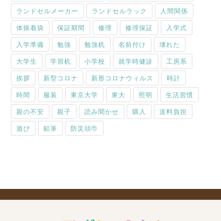
ランドセルメーカー
ランドセルラック
人間関係
体操着袋
保証期間
修理
修理保証
入学式
入学準備
勉強
勉強机
名前付け
壊れた
大学生
学習机
小学校
就学時健診
工房系
挨拶
新型コロナ
新形コロナウィルス
時計
時間
服装
東京大学
東大
照明
生活習慣
親の不安
親子
読み聞かせ
購入
送料負担
遊び
鉛筆
防災頭巾