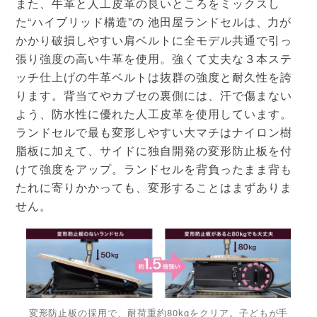
また、牛革と人工皮革の良いところをミックスし
た“ハイブリッド構造”の 池田屋ランドセルは、力が
かかり破損しやすい肩ベルトに全モデル共通で引っ
張り強度の高い牛革を使用。強くて丈夫な３本ステ
ッチ仕上げの牛革ベルトは抜群の強度と耐久性を誇
ります。背当てやカブセの裏側には、汗で傷まない
よう、防水性に優れた人工皮革を使用しています。
ランドセルで最も変形しやすい大マチはナイロン樹
脂板に加えて、サイドに独自開発の変形防止板を付
けて強度をアップ。ランドセルを背負ったまま背も
たれに寄りかかっても、変形することはまずありま
せん。
変形防止板の採用で、耐荷重約80kgをクリア。子どもが手