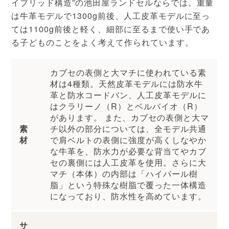
イブリッド構造”の池田屋ランドセルならでは。重量
は牛革モデルで1300g前後、人工皮革モデルに至っ
ては1100g前後と軽く、細部に至るまで使い手であ
る子どものことをよく考えて作られています。
カブセの表側と大マチに使われている素
材は4種類。天然皮革モデルには防水牛
革と防水コードバン、人工皮革モデルに
はクラリーノ（R）とベルバイオ（R）
があります。 また、カブセの表側と大マ
素
チ以外の部分については、全モデル共通
材
で肩ベルトの表側に強度が高くしなやか
な牛革を、防水力が必要な背当てやカブ
セの裏側には人工皮革を使用。さらに大
マチ（本体）の内部は「ハイパール樹
脂」という特殊な樹脂で覆った一体構造
になっており、防水性を高めています。
サ