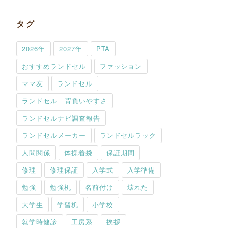
タグ
2026年
2027年
PTA
おすすめランドセル
ファッション
ママ友
ランドセル
ランドセル 背負いやすさ
ランドセルナビ調査報告
ランドセルメーカー
ランドセルラック
人間関係
体操着袋
保証期間
修理
修理保証
入学式
入学準備
勉強
勉強机
名前付け
壊れた
大学生
学習机
小学校
就学時健診
工房系
挨拶