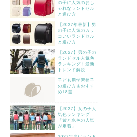
の子に人気のおし
ゃれなランドセル
と選び方
【2027年最新】男
の子に人気のカッ
コいいランドセル
と選び方
【2027】男の子の
ランドセル人気色
ランキング！最新
トレンド解説
子ども用学習椅子
の選び方＆おすす
め18選
【2027】女の子人
気色ランキング
「紫と水色の人気
が定着」
2027年向けランド