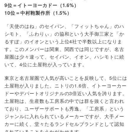
9位＝イトーヨーカドー（1.6%）
10位＝中村鞄製作所（1.5%）
「天使のはね」のセイバン、「フィットちゃん」のハ
シモト、「ふわりぃ」の協和という大手御三家と「か
るすぽ」のイオンという上位4社で半数以上になりま
す。このメンバーは関東、関西では同じですが、名古
屋圏は少々違って、セイバン、イオン、ハシモトに続
いて、4位に土屋鞄が入っています。
東京と名古屋圏で人気が高いことを反映して、5位には
土屋鞄が入りました。ニトリの1.6倍、イトーヨーカー
ドーやデパートオリジナルの3倍近い人気を誇ります。
土屋鞄は、生産数も工房系の中では群を抜くと言われ
ており、ユーザーサポートも秀逸。「工房系」という
ジャンルに入れられているメーカーですが、大手メー
カーに続く、堂々たるランドセルブランドとして認知
されていることをうかがわせます。