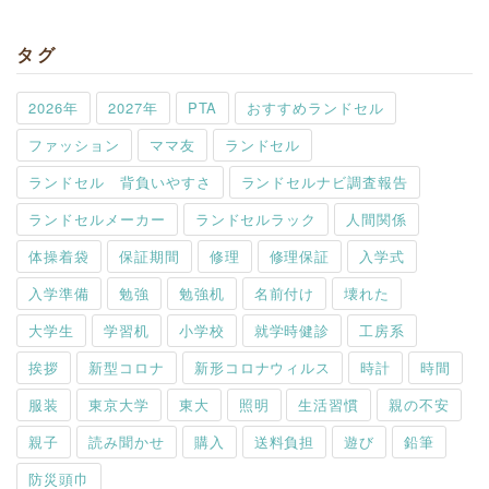
タグ
2026年
2027年
PTA
おすすめランドセル
ファッション
ママ友
ランドセル
ランドセル 背負いやすさ
ランドセルナビ調査報告
ランドセルメーカー
ランドセルラック
人間関係
体操着袋
保証期間
修理
修理保証
入学式
入学準備
勉強
勉強机
名前付け
壊れた
大学生
学習机
小学校
就学時健診
工房系
挨拶
新型コロナ
新形コロナウィルス
時計
時間
服装
東京大学
東大
照明
生活習慣
親の不安
親子
読み聞かせ
購入
送料負担
遊び
鉛筆
防災頭巾