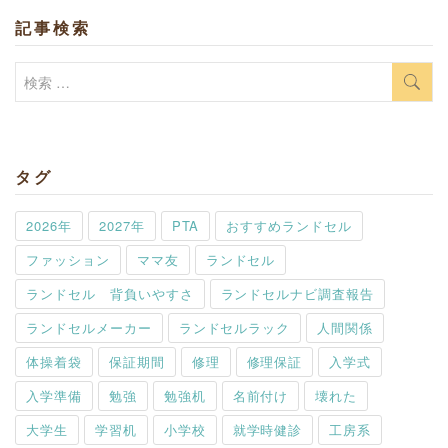
記事検索
検
索:
タグ
2026年
2027年
PTA
おすすめランドセル
ファッション
ママ友
ランドセル
ランドセル 背負いやすさ
ランドセルナビ調査報告
ランドセルメーカー
ランドセルラック
人間関係
体操着袋
保証期間
修理
修理保証
入学式
入学準備
勉強
勉強机
名前付け
壊れた
大学生
学習机
小学校
就学時健診
工房系