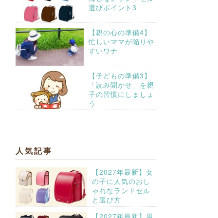
選びポイント3
【親の心の準備4】
忙しいママが陥りや
すいワナ
【子どもの準備3】
「読み聞かせ」を親
子の習慣にしましょ
う
人気記事
【2027年最新】女
の子に人気のおし
ゃれなランドセル
と選び方
【2027年最新】男