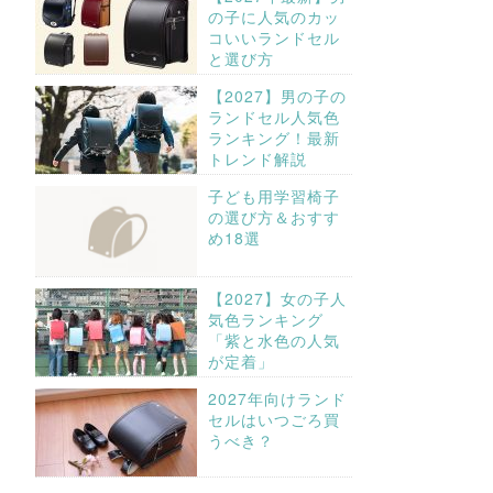
の子に人気のカッ
コいいランドセル
と選び方
【2027】男の子の
ランドセル人気色
ランキング！最新
トレンド解説
子ども用学習椅子
の選び方＆おすす
め18選
【2027】女の子人
気色ランキング
「紫と水色の人気
が定着」
2027年向けランド
セルはいつごろ買
うべき？