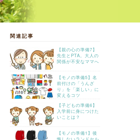
関連記事
【親の心の準備7】
先生とPTA。大人の
関係が不安なママへ
【モノの準備5】名
前付けの「うんざ
り」を「楽しい」に
変えるコツ
【子どもの準備6】
入学前に身につけた
いことは？
【モノの準備1】後
悔しないランドセル