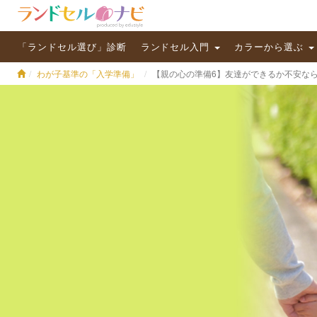
「ランドセル選び」診断
ランドセル入門
カラーから選ぶ
わが子基準の「入学準備」
【親の心の準備6】友達ができるか不安な