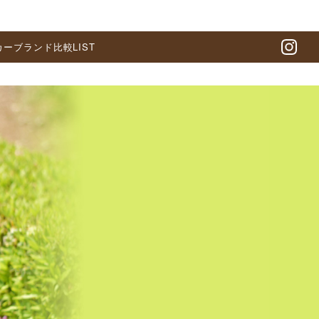
カーブランド比較LIST
In