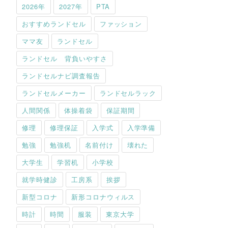
2026年
2027年
PTA
おすすめランドセル
ファッション
ママ友
ランドセル
ランドセル 背負いやすさ
ランドセルナビ調査報告
ランドセルメーカー
ランドセルラック
人間関係
体操着袋
保証期間
修理
修理保証
入学式
入学準備
勉強
勉強机
名前付け
壊れた
大学生
学習机
小学校
就学時健診
工房系
挨拶
新型コロナ
新形コロナウィルス
時計
時間
服装
東京大学