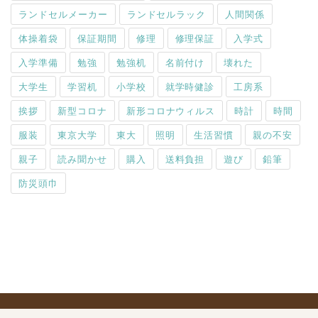
ランドセルメーカー
ランドセルラック
人間関係
体操着袋
保証期間
修理
修理保証
入学式
入学準備
勉強
勉強机
名前付け
壊れた
大学生
学習机
小学校
就学時健診
工房系
挨拶
新型コロナ
新形コロナウィルス
時計
時間
服装
東京大学
東大
照明
生活習慣
親の不安
親子
読み聞かせ
購入
送料負担
遊び
鉛筆
防災頭巾