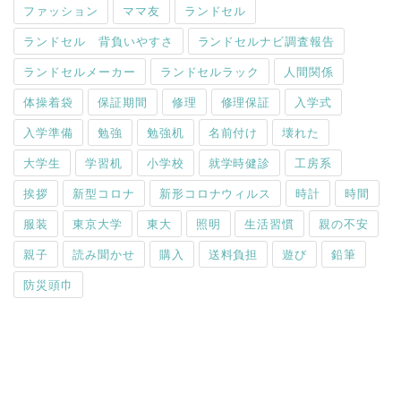
ファッション
ママ友
ランドセル
ランドセル 背負いやすさ
ランドセルナビ調査報告
ランドセルメーカー
ランドセルラック
人間関係
体操着袋
保証期間
修理
修理保証
入学式
入学準備
勉強
勉強机
名前付け
壊れた
大学生
学習机
小学校
就学時健診
工房系
挨拶
新型コロナ
新形コロナウィルス
時計
時間
服装
東京大学
東大
照明
生活習慣
親の不安
親子
読み聞かせ
購入
送料負担
遊び
鉛筆
防災頭巾